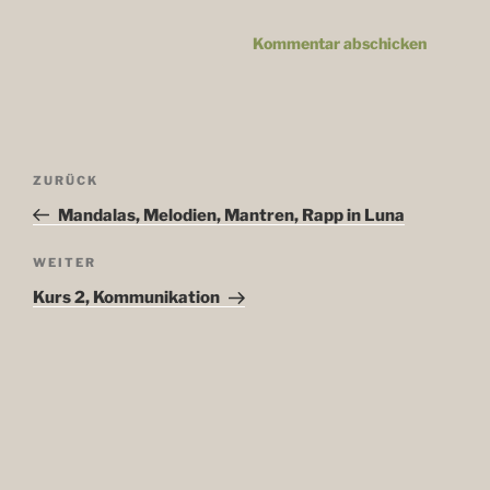
Beitragsnavigation
ZURÜCK
Vorheriger
Beitrag
Mandalas, Melodien, Mantren, Rapp in Luna
WEITER
Nächster
Beitrag
Kurs 2, Kommunikation