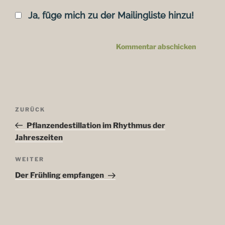
Ja, füge mich zu der Mailingliste hinzu!
Beitragsnavigation
ZURÜCK
Vorheriger
Beitrag
Pflanzendestillation im Rhythmus der
Jahreszeiten
WEITER
Nächster
Beitrag
Der Frühling empfangen