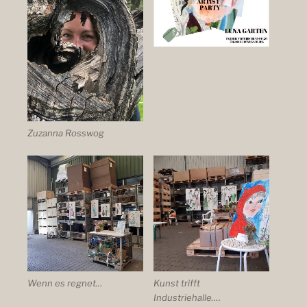
Zuzanna Rosswog
Wenn es regnet…
Kunst trifft
Industriehalle….