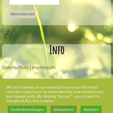
Info
Datenschutz
|
Impressum
We use cookies on our website to give you the most
relevant experience by remembering your preferences
and repeat visits. By clicking “Accept”, you consent to
the use of ALL the cookies.
Cookie Einstellungen
Aktzeptieren
Ablehnen