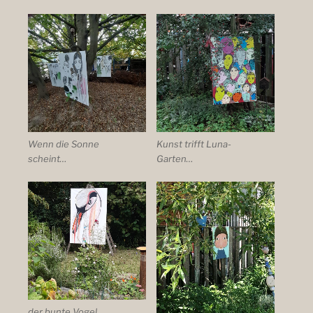
Wenn die Sonne
Kunst trifft Luna-
scheint…
Garten…
der bunte Vogel