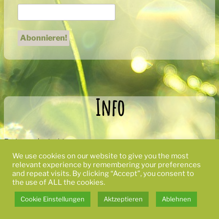
Info
Datenschutz
|
Impressum
We use cookies on our website to give you the most
relevant experience by remembering your preferences
and repeat visits. By clicking “Accept”, you consent to
the use of ALL the cookies.
Cookie Einstellungen
Aktzeptieren
Ablehnen