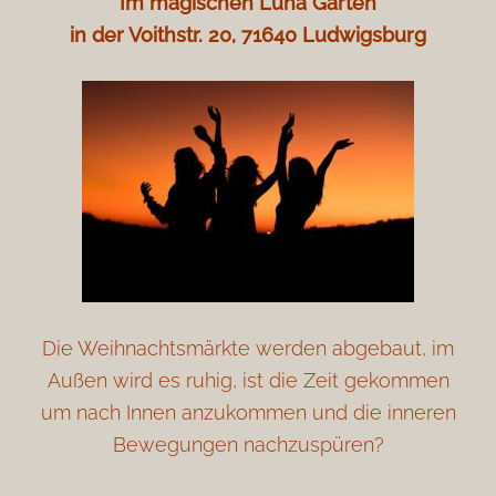
Im magischen Luna Garten
in der Voithstr. 20, 71640 Ludwigsburg
Die Weihnachtsmärkte werden abgebaut, im
Außen wird es ruhig, ist die Zeit gekommen
um nach Innen anzukommen und die inneren
Bewegungen nachzuspüren?